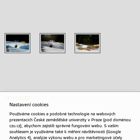
15.12.2025
Nastavení cookies
Používáme cookies a podobné technologie na webových
prezentacích České zemědělské univerzity v Praze (pod doménou
czu.cz), abychom zajistili správné fungování webu. S vaším
souhlasem je využíváme také k měření návštěvnosti (Google
Analytics 4), analýze výkonu webu a pro marketingové účely