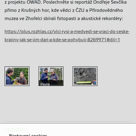
z projektu OWAD. Poslechněte si reportáž Ondřeje Ševčíka
přímo z Krušných hor, kde vědci z ČZU a Přírodovědného
muzea ve Zhořelci sbírali fotopasti a akustické rekordéry:
https://plus.rozhlas.cz/vlci-rysi-a-medvedi-se-vraci-do-ceske-
krajiny-jak-se-jim-dari-a-kde-se-pohybuji-8269971#dil=1
Pavla
Jůnková
Paul
Vymyslická
Lippitsch při
při
Vlčí stopa
rozhovoru s
rozhovoru s
nalezená při
redaktorem
redaktorem
reportáži
18.8.2020