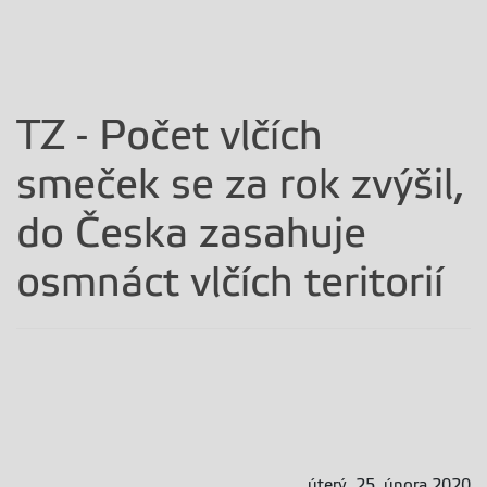
TZ - Počet vlčích
smeček se za rok zvýšil,
do Česka zasahuje
osmnáct vlčích teritorií
úterý, 25. února 2020