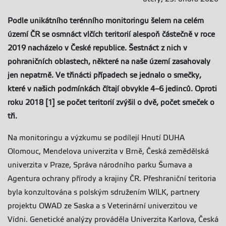
Podle unikátního terénního monitoringu šelem na celém
území ČR se osmnáct vlčích teritorií alespoň částečně v roce
2019 nacházelo v České republice. Šestnáct z nich v
pohraničních oblastech, některé na naše území zasahovaly
jen nepatrně. Ve třinácti případech se jednalo o smečky,
které v našich podmínkách čítají obvykle 4–6 jedinců. Oproti
roku 2018 [1] se počet teritorií zvýšil o dvě, počet smeček o
tři.
Na monitoringu a výzkumu se podílejí Hnutí DUHA
Olomouc, Mendelova univerzita v Brně, Česká zemědělská
univerzita v Praze, Správa národního parku Šumava a
Agentura ochrany přírody a krajiny ČR. Přeshraniční teritoria
byla konzultována s polským sdružením WILK, partnery
projektu OWAD ze Saska a s Veterinární univerzitou ve
Vídni. Genetické analýzy prováděla Univerzita Karlova, Česká