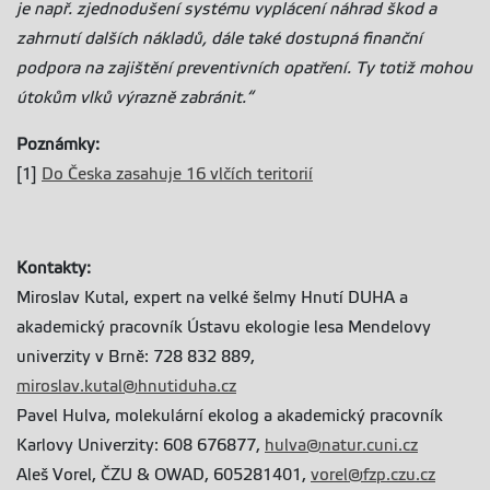
je např. zjednodušení systému vyplácení náhrad škod a
zahrnutí dalších nákladů, dále také dostupná finanční
podpora na zajištění preventivních opatření. Ty totiž mohou
útokům vlků výrazně zabránit.“
Poznámky:
[1]
Do Česka zasahuje 16 vlčích teritorií
Kontakty:
Miroslav Kutal, expert na velké šelmy Hnutí DUHA a
akademický pracovník Ústavu ekologie lesa Mendelovy
univerzity v Brně: 728 832 889,
miroslav.kutal@hnutiduha.cz
Pavel Hulva, molekulární ekolog a akademický pracovník
Karlovy Univerzity: 608 676877,
hulva@natur.cuni.cz
Aleš Vorel, ČZU & OWAD, 605281401,
vorel@fzp.czu.cz