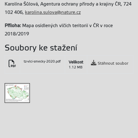
Karolína Šůlová, Agentura ochrany přírody a krajiny ČR, 724
102 406,
karolina.sulova@nature.cz
Příloha:
Mapa osídlených vlčích teritorií v ČR v roce
2018/2019
Soubory ke stažení
tz-vlci-smecky-2020.pdf
Velikost
Stáhnout soubor
1.12 MB
Vlčí teritoria
2018/2019