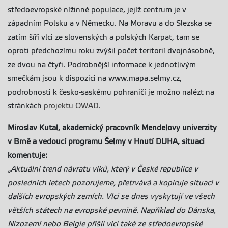
středoevropské nížinné populace, jejíž centrum je v
západním Polsku a v Německu. Na Moravu a do Slezska se
zatím šíří vlci ze slovenských a polských Karpat, tam se
oproti předchozímu roku zvýšil počet teritorií dvojnásobně,
ze dvou na čtyři. Podrobnější informace k jednotlivým
smečkám jsou k dispozici na www.mapa.selmy.cz,
podrobnosti k česko-saskému pohraničí je možno nalézt na
stránkách
projektu OWAD
.
Miroslav Kutal, akademický pracovník Mendelovy univerzity
v Brně a vedoucí programu Šelmy v Hnutí DUHA, situaci
komentuje:
„Aktuální trend návratu vlků, který v České republice v
posledních letech pozorujeme, přetrvává a kopíruje situaci v
dalších evropských zemích. Vlci se dnes vyskytují ve všech
větších státech na evropské pevnině. Například do Dánska,
Nizozemí nebo Belgie přišli vlci také ze středoevropské