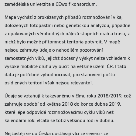
zemědělská univerzita a CEwolf konsorcium.
Mapa vychází z prokázaných případů rozmnožování vlka,
doložených fotopastmi nebo genetickou analýzou, případně
z opakovaných věrohodných nálezů stopních drah a trusu, z
nichž bylo možné přítomnost teritoria potvrdit. V mapě
nejsou zahrnuty údaje o nahodilém pozorování
samostatných vlků, jejichž dočasný výskyt nelze vzhledem k
vysoké mobilitě druhu vyloučit na většině území ČR. I tato
data je potřebné vyhodnocovat, pro stanovení počtu
osídlených teritorií však nejsou relevantní.
Údaje se vztahují k takzvanému vlčímu roku 2018/2019, což
zahrnuje období od května 2018 do konce dubna 2019,
které lépe odpovídá rozmnožovacímu cyklu vlků než
kalendářní rok: vlčata se totiž většinou rodí v dubnu.
Nejčastěji se do Česka dostávají vlci ze severu - ze