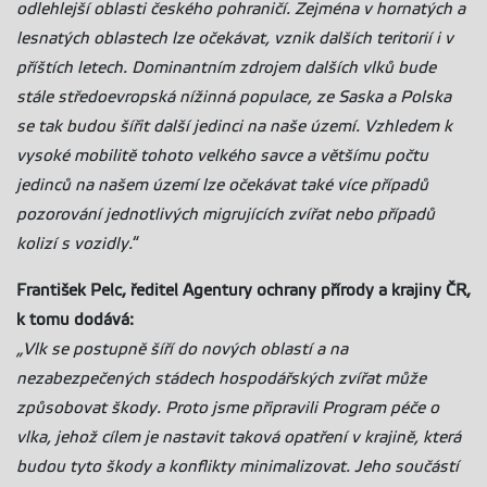
odlehlejší oblasti českého pohraničí. Zejména v hornatých a
lesnatých oblastech lze očekávat, vznik dalších teritorií i v
příštích letech. Dominantním zdrojem dalších vlků bude
stále středoevropská nížinná populace, ze Saska a Polska
se tak budou šířit další jedinci na naše území. Vzhledem k
vysoké mobilitě tohoto velkého savce a většímu počtu
jedinců na našem území lze očekávat také více případů
pozorování jednotlivých migrujících zvířat nebo případů
kolizí s vozidly.
“
František Pelc, ředitel Agentury ochrany přírody a krajiny ČR,
k tomu dodává:
„Vlk se postupně šíří do nových oblastí a na
nezabezpečených stádech hospodářských zvířat může
způsobovat škody. Proto jsme připravili Program péče o
vlka, jehož cílem je nastavit taková opatření v krajině, která
budou tyto škody a konflikty minimalizovat. Jeho součástí