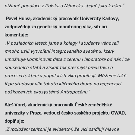
nížinné populace z Polska a Německa stejně jako k nám.”
Pavel Hulva, akademický pracovník Univerzity Karlovy,
zodpovědný za genetický monitoring vlka, situaci
komentuje:
„
V posledních letech jsme s kolegy i studenty věnovali
mnoho úsilí vytvoření integrovaného systému, který
umožňuje kombinovat data z terénu i laboratoře od nás i ze
sousedních států a získat tak přesnější představu o
procesech, které v populacích vlka probíhají. Můžeme také
lépe studovat vliv tohoto klíčového druhu na regeneraci
poškozených ekosystémů Antropocénu.
“
Aleš Vorel, akademický pracovník České zemědělské
univerzity v Praze, vedoucí česko-saského projektu OWAD,
doplňuje:
„
Z rozložení teritorií je evidentní, že vlci osídlují hlavně