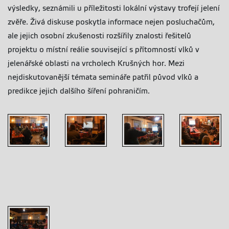
výsledky, seznámili u příležitosti lokální výstavy trofejí jelení
zvěře. Živá diskuse poskytla informace nejen posluchačům,
ale jejich osobní zkušenosti rozšířily znalosti řešitelů
projektu o místní reálie související s přítomností vlků v
jelenářské oblasti na vrcholech Krušných hor. Mezi
nejdiskutovanější témata semináře patřil původ vlků a
predikce jejich dalšího šíření pohraničím.
Seminář pro
Seminář pro
Seminář pro
Seminář pro
myslivce
myslivce
myslivce
myslivce
Chomutovska
Chomutovska
Chomutovska
Chomutovska