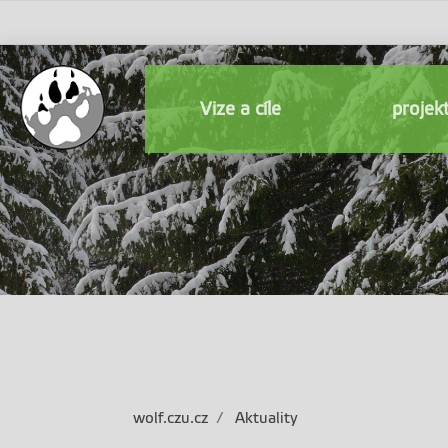
Vize a cíle
proje
wolf.czu.cz
Aktuality