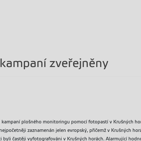
okampaní zveřejněny
 kampaní plošného monitoringu pomocí fotopastí v Krušných hor
nejpočetněji zaznamenán jelen evropský, přičemž v Krušných horá
ci byli častěji vyfotografováni v Krušných horách. Alarmující ho