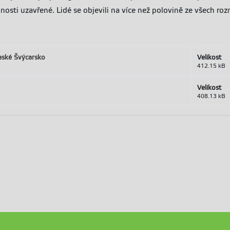
jnosti uzavřené. Lidé se objevili na více než polovině ze všech ro
aské Švýcarsko
Velikost
412.15 kB
Velikost
408.13 kB