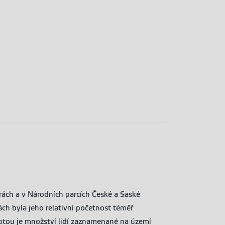
ách a v Národních parcích České a Saské
ch byla jeho relativní početnost téměř
dnotou je množství lidí zaznamenané na území