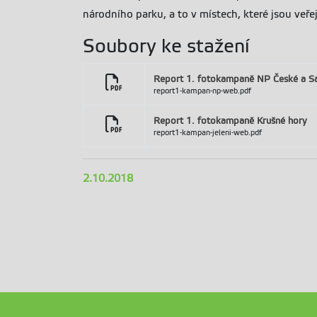
národního parku, a to v místech, které jsou veře
Soubory ke stažení
Report 1. fotokampaně NP České a S
report1-kampan-np-web.pdf
Report 1. fotokampaně Krušné hory
report1-kampan-jeleni-web.pdf
2.10.2018