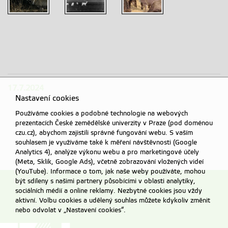
Telemtrický
obojek je
viditelný i
nočním
viděním
17.7.2024
Nastavení cookies
Používáme cookies a podobné technologie na webových
prezentacích České zemědělské univerzity v Praze (pod doménou
czu.cz), abychom zajistili správné fungování webu. S vaším
souhlasem je využíváme také k měření návštěvnosti (Google
Analytics 4), analýze výkonu webu a pro marketingové účely
(Meta, Sklik, Google Ads), včetně zobrazování vložených videí
(YouTube). Informace o tom, jak naše weby používáte, mohou
být sdíleny s našimi partnery působícími v oblasti analytiky,
sociálních médií a online reklamy. Nezbytné cookies jsou vždy
aktivní. Volbu cookies a udělený souhlas můžete kdykoliv změnit
nebo odvolat v „Nastavení cookies“.