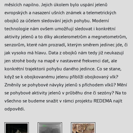
měsících napilno. Jejich úkolem bylo uspání jelenů
evropských a nasazení ušních známek a telemetrických
obojků za účelem sledování jejich pohybu. Moderní
technologie nám ovšem umožňují sledovat i konkrétní
aktivity jelenů a to díky akcelerometrům a megnetometrům,
senzorům, které nám prozradí, kterým směrem jedinec jde, či
jak vysoko má hlavu. Data z obojků nám tedy již neukazují
jen strohé body na mapě v nastavené frekvenci dat, ale
konkrétní trajektorii pohybu daného jedince. Co se stane,
když se k obojkovanému jelenu přiblíží obojkovaný vlk?
Změnily se pohybové návyky jelenů s příchodem vlků? Mění
se pohybové aktivity jelenů v průběhu dne či sezóny? Na to
všechno se budeme snažit v rámci projektu REDEMA najít
odpovědi.