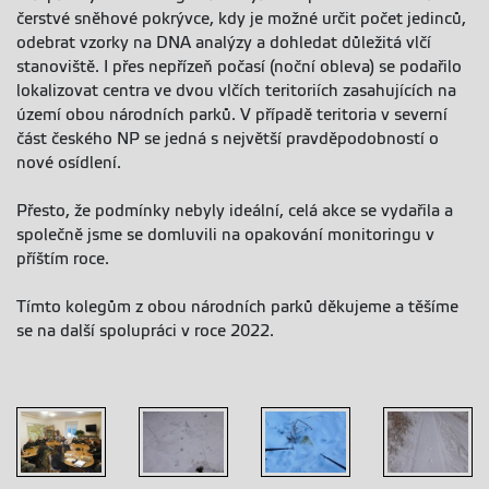
čerstvé sněhové pokrývce, kdy je možné určit počet jedinců,
odebrat vzorky na DNA analýzy a dohledat důležitá vlčí
stanoviště. I přes nepřízeň počasí (noční obleva) se podařilo
lokalizovat centra ve dvou vlčích teritoriích zasahujících na
území obou národních parků. V případě teritoria v severní
část českého NP se jedná s největší pravděpodobností o
nové osídlení.
Přesto, že podmínky nebyly ideální, celá akce se vydařila a
společně jsme se domluvili na opakování monitoringu v
příštím roce.
Tímto kolegům z obou národních parků děkujeme a těšíme
se na další spolupráci v roce 2022.