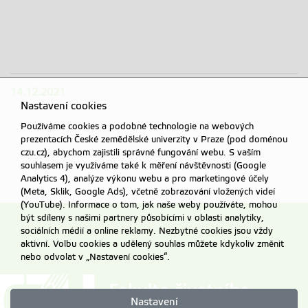
ilustrační
ilustrační
ilustrační
foto
foto
foto
14.12.2021
Nastavení cookies
Používáme cookies a podobné technologie na webových
prezentacích České zemědělské univerzity v Praze (pod doménou
czu.cz), abychom zajistili správné fungování webu. S vaším
souhlasem je využíváme také k měření návštěvnosti (Google
Analytics 4), analýze výkonu webu a pro marketingové účely
(Meta, Sklik, Google Ads), včetně zobrazování vložených videí
(YouTube). Informace o tom, jak naše weby používáte, mohou
být sdíleny s našimi partnery působícími v oblasti analytiky,
sociálních médií a online reklamy. Nezbytné cookies jsou vždy
aktivní. Volbu cookies a udělený souhlas můžete kdykoliv změnit
nebo odvolat v „Nastavení cookies“.
Nastavení